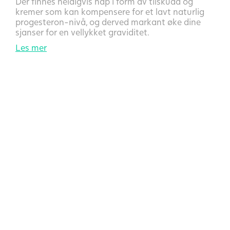
Der finnes heldigvis håp i form av tilskudd og
kremer som kan kompensere for et lavt naturlig
progesteron-nivå, og derved markant øke dine
sjanser for en vellykket graviditet.
Les mer