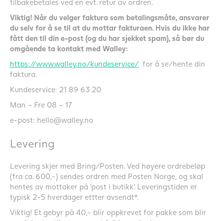
tilbakebetales ved en evt. retur av ordren.
Viktig! Når du velger faktura som betalingsmåte, ansvarer
du selv for å se til at du mottar fakturaen. Hvis du ikke har
fått den til din e-post (og du har sjekket spam), så bør du
omgående ta kontakt med Walley:
https://www.walley.no/kundeservice/
for å se/hente din
faktura.
Kundeservice: 21 89 63 20
Man – Fre 08 – 17
e-post: hello@walley.no
Levering
Levering skjer med Bring/Posten. Ved høyere ordrebeløp
(fra ca. 600,-) sendes ordren med Posten Norge, og skal
hentes av mottaker på ‘post i butikk’. Leveringstiden er
typisk 2-5 hverdager ettter avsendt*.
Viktig! Et gebyr på 40,- blir oppkrevet for pakke som blir