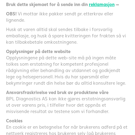
Bruk dette skjemaet for å sende inn din
reklamasjon
→
OBS!
Vi mottar ikke pakker sendt pr. etterkrav eller
lignende.
Husk at varen alltid skal sendes tilbake i forsvarlig
emballasje, og husk å spare kvitteringen for frakten så vi
kan tilbakebetale omkostningene.
Opplysninger på dette website
Opplysningene på dette web-site må på ingen måte
tolkes som erstatning for kompetent profesjonel
rådgivning eller behandling av utdannet og godkjendt
lege og helsepersonell. Hvis du har spørsmål eller
bekymringer rundt din helse bør du alltid konsultere lege.
Ansvarsfraskrivelse ved bruk av produktene våre
BPL Diagnostics AS kan ikke gjøres erstatningsansvarlig
ut over varens pris, i tilfeller hvor det oppnås et
misvisende resultat av testene som vi forhandler.
Cookies
En cookie er en betegnelse for når brukerens adferd på et
nettverk registreres hos brukeren selv (på brukerens