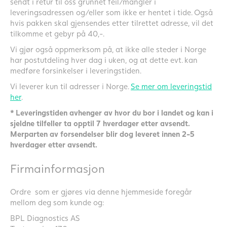
sendt i retur til oss grunnet feil/mangler i
leveringsadressen og/eller som ikke er hentet i tide. Også
hvis pakken skal gjensendes etter tilrettet adresse, vil det
tilkomme et gebyr på 40,-.
Vi gjør også oppmerksom på, at ikke alle steder i Norge
har postutdeling hver dag i uken, og at dette evt. kan
medføre forsinkelser i leveringstiden.
Vi leverer kun til adresser i Norge.
Se mer om leveringstid
her
.
* Leveringstiden avhenger av hvor du bor i landet og kan i
sjeldne tilfeller ta opptil 7 hverdager etter avsendt.
Merparten av forsendelser blir dog leveret innen 2-5
hverdager etter avsendt.
Firmainformasjon
Ordre som er gjøres via denne hjemmeside foregår
mellom deg som kunde og:
BPL Diagnostics AS