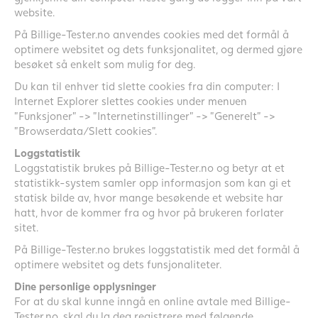
website.
På Billige-Tester.no anvendes cookies med det formål å
optimere websitet og dets funksjonalitet, og dermed gjøre
besøket så enkelt som mulig for deg.
Du kan til enhver tid slette cookies fra din computer: I
Internet Explorer slettes cookies under menuen
”Funksjoner” -> ”Internetinstillinger” -> ”Generelt” ->
”Browserdata/Slett cookies”.
Loggstatistik
Loggstatistik brukes på Billige-Tester.no og betyr at et
statistikk-system samler opp informasjon som kan gi et
statisk bilde av, hvor mange besøkende et website har
hatt, hvor de kommer fra og hvor på brukeren forlater
sitet.
På Billige-Tester.no brukes loggstatistik med det formål å
optimere websitet og dets funsjonaliteter.
Dine personlige opplysninger
For at du skal kunne inngå en online avtale med Billige-
Tester.no, skal du la deg registrere med følgende