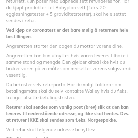
returrett. Kun poser med uåpnede sett refunderes for. Har
du kjøpt produkter i et Babyplan sett (f.eks. 20
eggløsningstester + 5 graviditetstester), skal hele settet
sendes i retur.
Ved kjøp av coronatest er det bare mulig å returnere hele
bestillingen.
Angreretten starter den dagen du mottar varene dine.
Angreretten kan kun utnyttes hvis varen leveres tilbake i
samme stand og mengde. Den gjelder altså ikke hvis du
bruker varen på en måte som nedsetter varens salgsværdi
vesentlig.
Du bekoster selv returporto. Har du valgt faktura som
betalingsmåte skal du selv kontakte Walley hvis du f.eks.
trenger utsette betalingsfristen.
Returer skal sendes som vanlig post (brev) slik at den kan
leveres til nedenstående adresse, og ikke skal hentes. Dvs.
at returer IKKE skal sendes som f.eks. Norgespakke.
Ved retur skal følgende adresse benyttes: