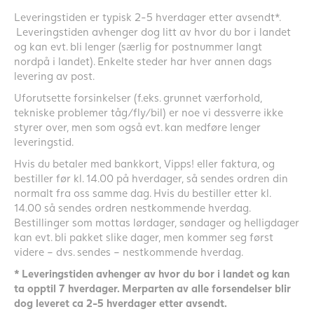
Leveringstiden er typisk 2-5 hverdager etter avsendt*.
Leveringstiden avhenger dog litt av hvor du bor i landet
og kan evt. bli lenger (særlig for postnummer langt
nordpå i landet). Enkelte steder har hver annen dags
levering av post.
Uforutsette forsinkelser (f.eks. grunnet værforhold,
tekniske problemer tåg/fly/bil) er noe vi dessverre ikke
styrer over, men som også evt. kan medføre lenger
leveringstid.
Hvis du betaler med bankkort, Vipps! eller faktura, og
bestiller før kl. 14.00 på hverdager, så sendes ordren din
normalt fra oss samme dag. Hvis du bestiller etter kl.
14.00 så sendes ordren nestkommende hverdag.
Bestillinger som mottas lørdager, søndager og helligdager
kan evt. bli pakket slike dager, men kommer seg først
videre – dvs. sendes – nestkommende hverdag.
* Leveringstiden avhenger av hvor du bor i landet og kan
ta opptil 7 hverdager. Merparten av alle forsendelser blir
dog leveret ca 2-5 hverdager etter avsendt.