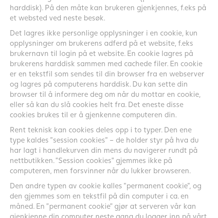
harddisk). På den måte kan brukeren gjenkjennes, f.eks på
et websted ved neste besøk.
Det lagres ikke personlige opplysninger i en cookie, kun
opplysninger om brukerens adferd på et website, f.eks
brukernavn til login på et website. En cookie lagres på
brukerens harddisk sammen med cachede filer. En cookie
er en tekstfil som sendes til din browser fra en webserver
og lagres på computerens harddisk. Du kan sette din
browser til å informere deg om når du mottar en cookie,
eller så kan du slå cookies helt fra. Det eneste disse
cookies brukes til er å gjenkenne computeren din.
Rent teknisk kan cookies deles opp i to typer. Den ene
type kaldes ”session cookies” – de holder styr på hva du
har lagt i handlekurven din mens du navigerer rundt på
nettbutikken. ”Session cookies” gjemmes ikke på
computeren, men forsvinner når du lukker browseren.
Den andre typen av cookie kalles ”permanent cookie”, og
den gjemmes som en tekstfil på din computer i ca. en
måned. En ”permanent cookie” gjør at serveren vår kan
gjenkjenne din computer neste gang du logger inn på vårt