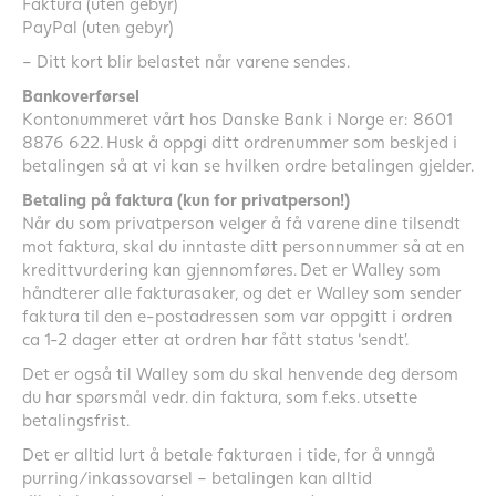
Faktura (uten gebyr)
PayPal (uten gebyr)
– Ditt kort blir belastet når varene sendes.
Bankoverførsel
Kontonummeret vårt hos Danske Bank i Norge er: 8601
8876 622. Husk å oppgi ditt ordrenummer som beskjed i
betalingen så at vi kan se hvilken ordre betalingen gjelder.
Betaling på faktura (kun for privatperson!)
Når du som privatperson velger å få varene dine tilsendt
mot faktura, skal du inntaste ditt personnummer så at en
kredittvurdering kan gjennomføres. Det er Walley som
håndterer alle fakturasaker, og det er Walley som sender
faktura til den e-postadressen som var oppgitt i ordren
ca 1-2 dager etter at ordren har fått status ‘sendt’.
Det er også til Walley som du skal henvende deg dersom
du har spørsmål vedr. din faktura, som f.eks. utsette
betalingsfrist.
Det er alltid lurt å betale fakturaen i tide, for å unngå
purring/inkassovarsel – betalingen kan alltid