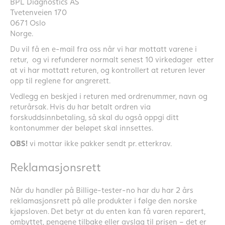
BPL Diagnostics AS
Tvetenveien 170
0671 Oslo
Norge.
Du vil få en e-mail fra oss når vi har mottatt varene i
retur, og vi refunderer normalt senest 10 virkedager etter
at vi har mottatt returen, og kontrollert at returen lever
opp til reglene for angrerett.
Vedlegg en beskjed i returen med ordrenummer, navn og
returårsak. Hvis du har betalt ordren via
forskuddsinnbetaling, så skal du også oppgi ditt
kontonummer der beløpet skal innsettes.
OBS!
vi mottar ikke pakker sendt pr. etterkrav.
Reklamasjonsrett
Når du handler på Billige-tester-no har du har 2 års
reklamasjonsrett på alle produkter i følge den norske
kjøpsloven. Det betyr at du enten kan få varen reparert,
ombyttet, pengene tilbake eller avslag til prisen – det er