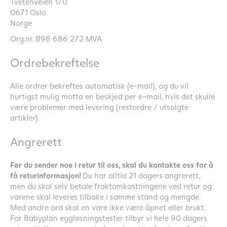
Tvetenveien 170
0671 Oslo
Norge
Org.nr. 898 686 272 MVA
Ordrebekreftelse
Alle ordrer bekreftes automatisk (e-mail), og du vil
hurtigst mulig motta en beskjed per e-mail, hvis det skulle
være problemer med levering (restordre / utsolgte
artikler).
Angrerett
Før du sender noe i retur til oss, skal du kontakte oss for å
få returinformasjon!
Du har alltid 21 dagers angrerett,
men du skal selv betale fraktomkostningene ved retur og
varene skal leveres tilbake i samme stand og mengde.
Med andre ord skal en vare ikke være åpnet eller brukt.
For Babyplan eggløsningstester tilbyr vi hele 90 dagers