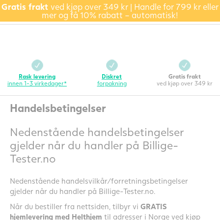
Gratis frakt
ved kjøp over 349 kr | Handle for 799 kr eller
mer og få 10% rabatt – automatisk!
Rask levering
Diskret
Gratis frakt
innen 1-3 virkedager*
forpakning
ved kjøp over 349 kr
Handelsbetingelser
Nedenstående handelsbetingelser
gjelder når du handler på Billige-
Tester.no
Nedenstående handelsvilkår/forretningsbetingelser
gjelder når du handler på Billige-Tester.no.
Når du bestiller fra nettsiden, tilbyr vi
GRATIS
hjemlevering med Helthjem
til adresser i Norge ved kjøp