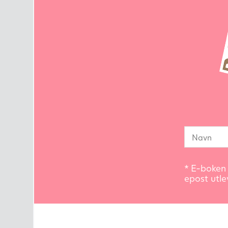
* E-boken 
epost utle