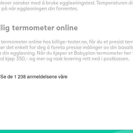
pplever vansker med å bruke eggløsningstest. Temperaturen di
 på når eggløsningen din forventes.
llig termometer online
 termometer online hos billige-tester.no, får du et presist 
jør det enkelt for deg å foreta presise målinger av din basal
å din eggløsning. Når du kjøper et Babyplan termometer her i
ved kjøp 350,- og mer og rask levering rett ned i postkassen.