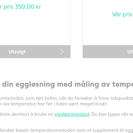
r pris
350,00
kr
Vår pri
Utsolgt
Ut
å din eggløsning med måling av temp
metoden, som det kalles, når du forsøker å finne tidspunkte
 via temperatur, har før i tiden vært meget brukt.
fleste derimot å bruke en
eggløsningstest
. Du kan kjøpe vår 
u bruker basal-temperaturmetoden som et supplement til egg