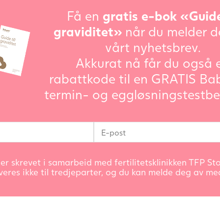
Få en
gratis e-bok «Guide
graviditet»
når du melder d
vårt nyhetsbrev.
Akkurat nå får du også 
rabattkode til en GRATIS Ba
termin- og eggløsningstestbe
er skrevet i samarbeid med fertilitetsklinikken TFP Stor
veres ikke til tredjeparter, og du kan melde deg av med 