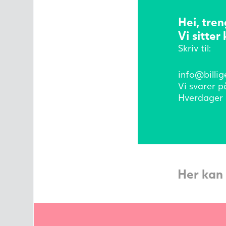
Hei, tren
Vi sitter 
Skriv til:
info@billig
Vi svarer p
Hverdager 
Her kan