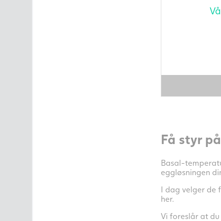
Vå
Få styr p
Basal-temperatur
eggløsningen din
I dag velger de 
her.
Vi foreslår at d