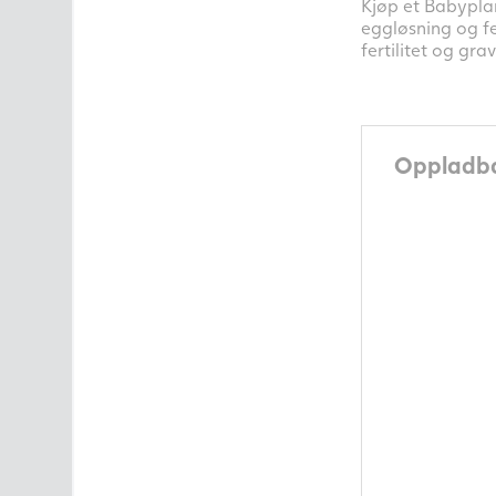
Kjøp et Babyplan
Intimpleie
eggløsning og fe
fertilitet og grav
Ultralydsmonitor
Merker
Alle produktkategorier
Oppladba
Artikler om fruktbarhet
Kontakt oss