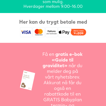
som mulig.
Hverdager mellom 9.00-16.00
Her kan du trygt betale med
Få en
gratis e-bok
«Guide til
graviditet»
når du
melder deg på
vårt nyhetsbrev.
Akkurat nå får du
også en
rabattkode til en
GRATIS Babyplan
termin- og