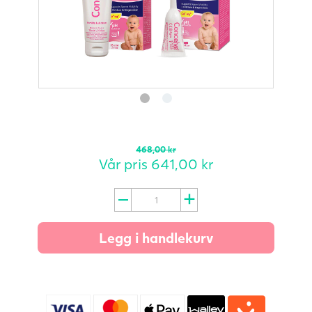
468,00
kr
Vår pris
641,00
kr
Conceive
Plus-
sett
Legg i handlekurv
–
Til
han
og
henne