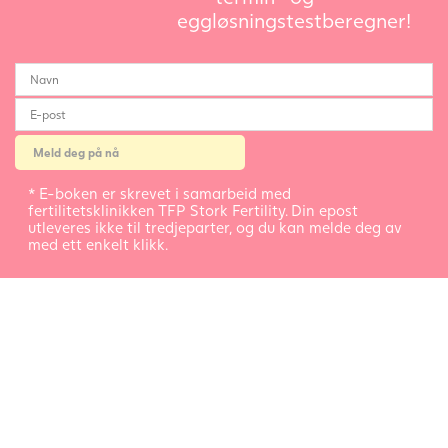
eggløsningstestberegner!
* E-boken er skrevet i samarbeid med
fertilitetsklinikken TFP Stork Fertility. Din epost
utleveres ikke til tredjeparter, og du kan melde deg av
med ett enkelt klikk.