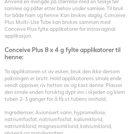
Anvend en mengde på størrelse med en teskje før
samleie og påfør etter behov under samleie. Til bruk
for både ham og henne. Kan brukes daglig. Conceive
Plus Multi-Use Tube kan brukes sammen med
Conceive Plus fylte applikatorer for intravaginal
applikasjon.
Conceive Plus 8 x 4 g fylte applikatorer til
henne:
Ta applikatoren ut av esken, bruk den ikke dersom
pakningen er brutt. Hold applikatorens smale ende
vendt oppover, riv hetten av og kast denne. Plasser
den smale enden forsiktig dypt inn i skjeden og klem
tuben 2-3 ganger for å få ut tubens innhold.
Ingredienser: Avionisert vann, hypromellose,
natriumfosfat, natriumfosfat, kaliumklorid,
natriumklorid, magnesiumklorid, kalsiumklorid,
glyserol og metylparaben.