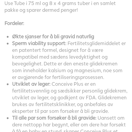
Use Tube i 75 ml og 8 x 4 grams tuber i en samlet
pakke og sparer dermed penger!
Fordeler:
Økte sjanser for å bli gravid naturlig
Sperm viability support:
Fertilitetsglidemiddelet er
en patentert formel, designet for å være
kompatibel med sædens levedyktighet og
bevegelighet. Dette er den eneste glidekremen
som inneholder kalsium og magnesium, noe som
er avgjørende for fertiliseringsprosessen.
Utviklet av leger:
Conceive Plus er en
fertilitetsvennlig og sædsikker personlig glidekrem,
utviklet av leger, og godkjent av FDA. Glidekremen
brukes av fertilitetsklinikker, og anbefales av
eksperter til par som forsøker å bli gravide.
Til alle par som forsøker å bli gravide:
Uansett om
dere nettopp har begynt, eller om dere har forsøkt
å få en baby en stund, skaper Conceive Plus et