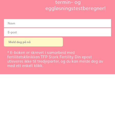
termin- og
eggløsningstestberegner!
* E-boken er skrevet i samarbeid med
fertilitetsklinikken TFP Stork Fertility. Din epost
utleveres ikke til tredjeparter, og du kan melde deg av
med ett enkelt klikk.