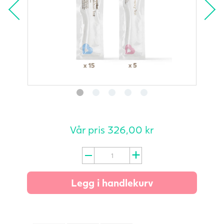
Vår pris
326,00
kr
Testsett
-
15
Legg i handlekurv
eggløsningstest
og
5
tidlig