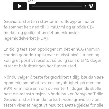
Graviditetstesten i stavform fra Babyplan har en
følsomhet helt ned til 10 mIU/ml og er både CE-
merket og godkjent av det amerikanske
legemiddelverket (FDA).
En tidlig test som oppdager om det er hCG (human
chorion gonadotropin) over et visst nivå i urinen og
kan gi et positivt resultat så tidlig som 6 til 15 dager
etter at befruktningen har funnet sted.
Når du velger å teste for graviditet tidlig, bør du være
oppmerksom på at testens nøyaktighet, på mer enn
99%, er mindre enn om du venter til dagen du skulle
hatt din menstruasjon. Når du bruker Babyplan Tidlig
Graviditetstest kan du fortsatt være gravid selv om
testen viser et negativt resultat. Dette gjelder for alle