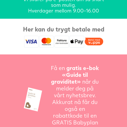
som mulig.
Hverdager mellom 9.00-16.00
Her kan du trygt betale med
Få en
gratis e-bok
«Guide til
graviditet»
når du
melder deg på
vårt nyhetsbrev.
Akkurat nå får du
også en
rabattkode til en
GRATIS Babyplan