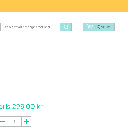
(0) varer
pris
299,00
kr
B-
Daddy