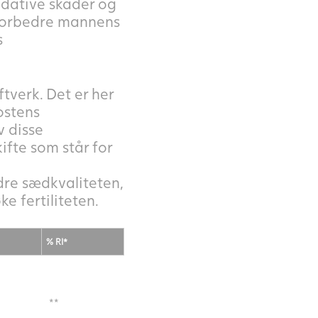
idative skader og
 forbedre mannens
s
tverk. Det er her
ostens
v disse
ifte som står for
dre sædkvaliteten,
e fertiliteten.
% RI*
**