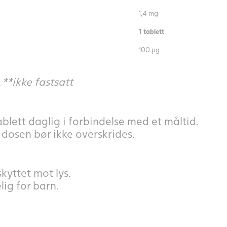
1,4 mg
1 tablett
100 µg
**ikke fastsatt
ablett daglig i forbindelse med et måltid.
dosen bør ikke overskrides.
yttet mot lys.
ig for barn.