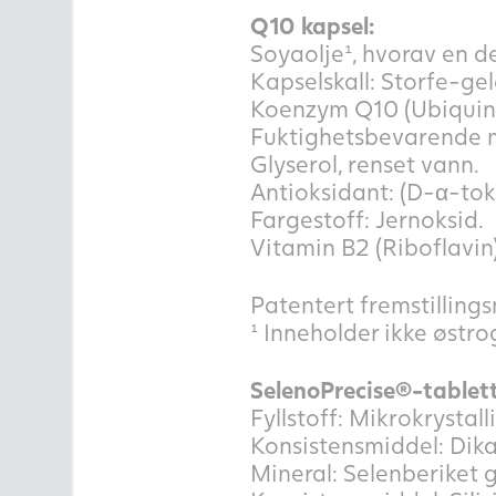
Q10 kapsel:
Soyaolje¹, hvorav en de
Kapselskall: Storfe-gel
Koenzym Q10 (Ubiquin
Fuktighetsbevarende m
Glyserol, renset vann.
Antioksidant: (D-α-tok
Fargestoff: Jernoksid.
Vitamin B2 (Riboflavin)
Patentert fremstillin
¹ Inneholder ikke østro
SelenoPrecise®-tablett
Fyllstoff: Mikrokrystalli
Konsistensmiddel: Dika
Mineral: Selenberiket 