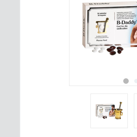
Intimpleie
Ultralydsmonitor
Merker
Alle produktkategorier
Artikler om fruktbarhet
Kontakt oss