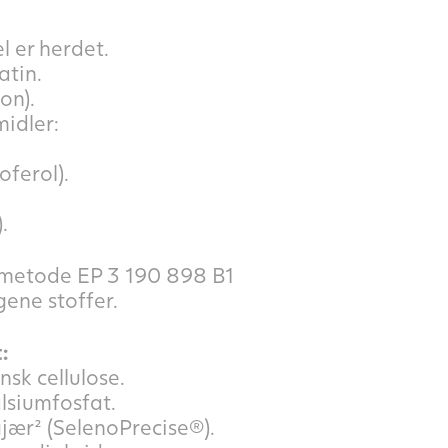
l er herdet.
atin.
on).
idler:
oferol).
.
gsmetode EP 3 190 898 B1
gene stoffer.
:
nsk cellulose.
lsiumfosfat.
gjær² (SelenoPrecise®).