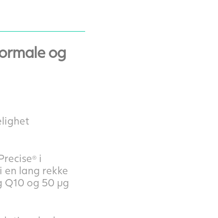
normale og
lighet
Precise
i
®
 en lang rekke
mg Q10 og 50 µg