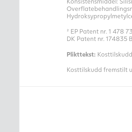
Konsistensmiddel: Sili
Overflatebehandlingsmi
Hydroksypropylmetylce
² EP Patent nr. 1 478 7
DK Patent nr. 174835 B
Plikttekst:
Kosttilskudd 
Kosttilskudd fremstilt 