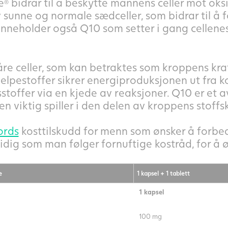
e
bidrar til å beskytte mannens celler mot oks
®
 sunne og normale sædceller, som bidrar til å
nneholder også Q10 som setter i gang cellene
åre celler, som kan betraktes som kroppens kraf
elpestoffer sikrer energiproduksjonen ut fra k
toffer via en kjede av reaksjoner. Q10 er et a
en viktig spiller i den delen av kroppens stoffsk
ords
kosttilskudd for menn som ønsker å forbe
dig som man følger fornuftige kostråd, for å øk
e
1 kapsel + 1 tablett
1 kapsel
100 mg