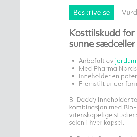
Beskrivelse
Vurd
Kosttilskudd fo
sunne sædceller
Anbefalt av
jordem
Med Pharma Nords 
Inneholder en pate
Fremstilt under far
B-Daddy inneholder to
kombinasjon med Bio-Q
vitenskapelige studier
selen i hver kapsel.