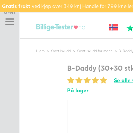
Gratis frakt
ved kjøp over 349 kr | Handle for 799 kr ell
Hjem
MENY
Graviditetstest
Eggløsningstest
Bekreft eggløsning (PdG)
Bli gravid pakke –
Hjem
Kosttilskudd
Kosttilskudd for menn
B-Daddy 
Testsett
TILBUD AKKURAT NÅ
B-Daddy (30+30 stk.
Pakke
Se alle 
Glidekrem
Kosttilskudd
På lager
Fertilitetsmonitor
Sædkvalitetstest
Termometer
Andre
fertilitetsprodukter