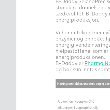
B-Daddy SelenoPrecis
stimulere dannelsen av
sædkvalitet. B-Daddy i
energiproduksjon.
Vi har mitokondrier i v
enzymer og en rekke hj
energigivende næringss
hjelpestoffene, som er 
energiproduksjonen.
B-Daddy er
Pharma N
og bør kun inntas samti
Næringsinnhold pr. anbefalt daglig dos
Ubiquinon (koenzym Q10)
dispergert i vegetabilsk olje.