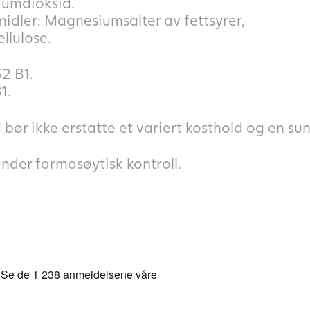
siumdioksid.
dler: Magnesiumsalter av fettsyrer,
llulose.
32 B1.
1.
bør ikke erstatte et variert kosthold og en sunn 
under farmasøytisk kontroll.