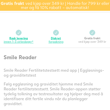
Gratis frakt
ved kjøp over 349 kr | Handle for 799 kr eller
mer og få 10% rabatt – automatisk!
Rask levering
Diskret
Gratis frakt
innen 1-3 virkedager*
forpakning
ved kjøp over 349 kr
Smile Reader
Smile Reader Fertilitetstestsett med app | Eggløsnings-
og graviditetstest
Følg eggløsning og graviditet hjemme med Smile
Reader fertilitetstestsett. Smile Reader-appen støtter
tydelig tolkning av testresultater og hjelper deg med å
identifisere ditt fertile vindu når du planlegger
graviditet.