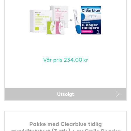
Vår pris
234,00
kr
Utsolgt
Pakke med Clearblue tidlig
graviditetstest (3 stk.) + ny Smile Reader