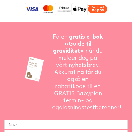
Få en
gratis e-bok
«Guide til
graviditet»
når du
melder deg på
vårt nyhetsbrev.
Akkurat nå får du
også en
rabattkode til en
GRATIS Babyplan
termin- og
eggløsningstestberegner!