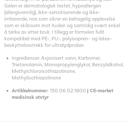
Gelen er dermatologisk testet, hypoallergen
(allergivennlig), ikke-sensitiserende og ikke-
irriterende, noe som sikrer en behagelig opplevelse
som er skånsom mot huden og samtidig svært enkel
å tørke av etter bruk. I tillegg er formelen fullt
kompatibel med PE-, PU-, polyisopren- og latex-
beskyttelsestrekk for ultralydprober.
Ingredienser: Avjonisert vann, Karbomer,
Trietanolamin, Monopropylenglykol, Benzylalkohol,
Methylchloroisothiazolinone,
Methylisothiazolinone
Artikkelnummer:
150.06.02.1800
| CE-merket
medisinsk utstyr