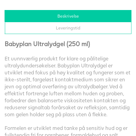
Beskrivelse
Leveringstid
Babyplan Ultralydgel (250 ml)
Et uunnværlig produkt for klare og pålitelige
ultralydundersøkelser. Babyplan Ultralydgel er
utviklet med fokus på høy kvalitet og fungerer som et
ikke-sterilt, fargeløst kontaktmedium som sikrer en
jevn og optimal overføring av ultralydbølger. Ved å
effektivt fortrenge luften mellom huden og proben,
forbedrer den balanserte viskositeten kontakten og
reduserer signaltab forårsaket av refleksjon, samtidig
som gelen holder seg på plass uten å flekke.
Formelen er utviklet med tanke på sensitiv hud og er
fullstendig fri for parabener, formaldehyd og salt.