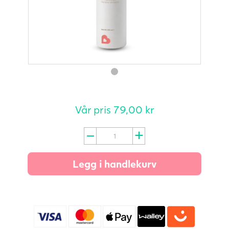
Vår pris
79,00
kr
Babyplan
Ultralydgel
250
Legg i handlekurv
ml
antall