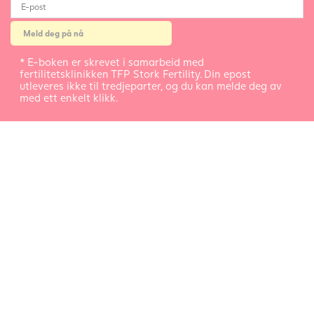
* E-boken er skrevet i samarbeid med
fertilitetsklinikken TFP Stork Fertility. Din epost
utleveres ikke til tredjeparter, og du kan melde deg av
med ett enkelt klikk.