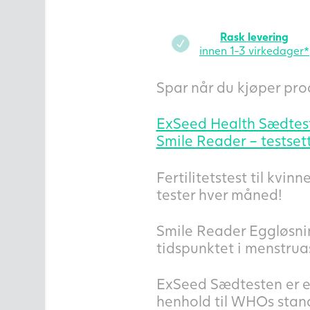
Rask levering
innen 1-3 virkedager*
Spar når du kjøper pro
ExSeed Health Sædtest 
Smile Reader – testset
Fertilitetstest til kv
tester hver måned!
Smile Reader Eggløsnin
tidspunktet i menstrua
ExSeed Sædtesten er en
henhold til WHOs stand