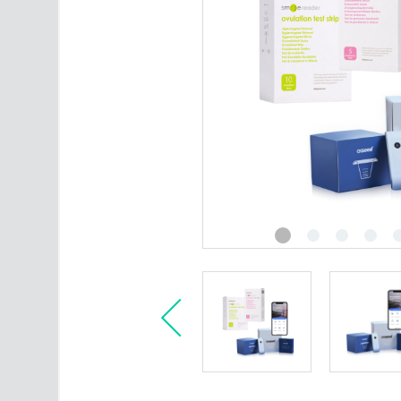
Intimpleie
Ultralydsmonitor
Merker
Alle produktkategorier
Artikler om fruktbarhet
Kontakt oss