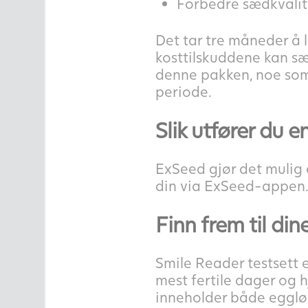
Forbedre sædkvalit
Det tar tre måneder å l
kosttilskuddene kan sæd
denne pakken, noe som 
periode.
Slik utfører du
ExSeed gjør det mulig 
din via ExSeed-appen.
Finn frem til di
Smile Reader testsett e
mest fertile dager og h
inneholder både eggløs