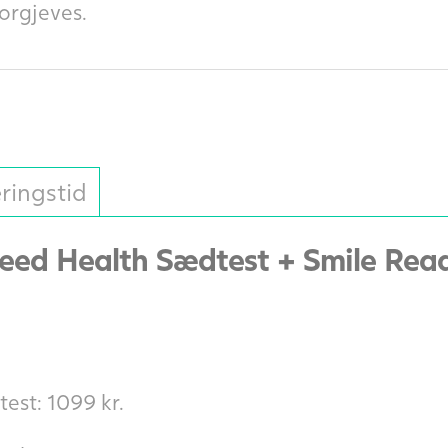
forgjeves.
ringstid
eed Health Sædtest + Smile Read
est: 1099 kr.