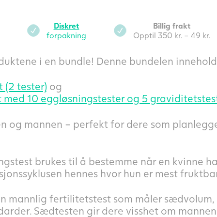
Diskret
Billig frakt
forpakning
Opptil 350 kr. – 49 kr.
duktene i en bundle! Denne bundelen inneholde
(2 tester)
og
t med 10 eggløsningstester og 5 graviditetstes
innen og mannen – perfekt for dere som planleg
gstest brukes til å bestemme når en kvinne ha
sjonssyklusen hennes hvor hun er mest fruktbar
 mannlig fertilitetstest som måler sædvolum, m
arder. Sædtesten gir dere visshet om mannens 