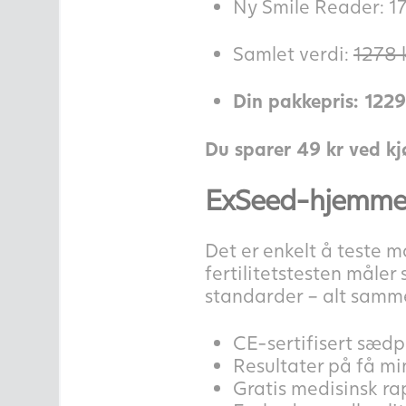
Ny Smile Reader: 17
Samlet verdi:
1278 
Din pakkepris: 1229 
Du sparer 49 kr ved k
ExSeed-hjemmesæ
Det er enkelt å teste
fertilitetstesten måle
standarder – alt samme
CE-sertifisert sæd
Resultater på få min
Gratis medisinsk r