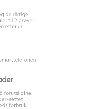
og de riktige
r til 2 prøver i
n etter en
 smarttelefonen
ader
å forutsi dine
der-settet
eds forbruk.