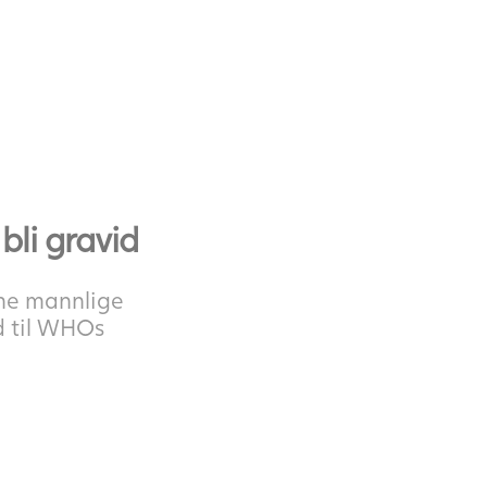
bli gravid
ne mannlige
d til WHOs