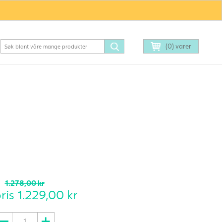
(0) varer
1.278,00
kr
pris
1.229,00
kr
undle