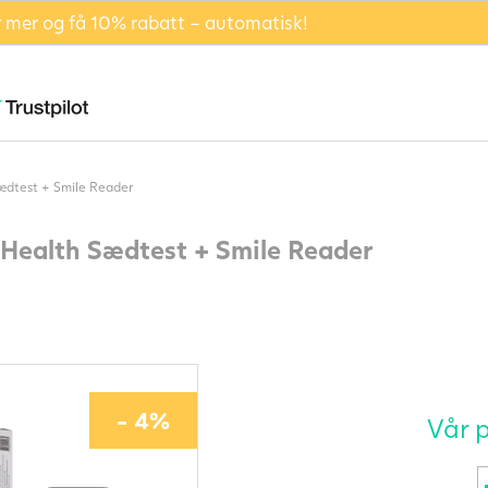
er mer og få 10% rabatt – automatisk!
dtest + Smile Reader
Health Sædtest + Smile Reader
- 4%
Vår 
B