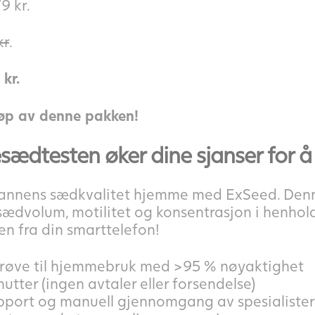
9 kr.
kr
.
kr.
jøp av denne pakken!
dtesten øker dine sjanser for å 
 mannens sædkvalitet hjemme med ExSeed. Den
r sædvolum, motilitet og konsentrasjon i henhol
n fra din smarttelefon!
prøve til hjemmebruk med >95 % nøyaktighet
utter (ingen avtaler eller forsendelse)
apport og manuell gjennomgang av spesialister