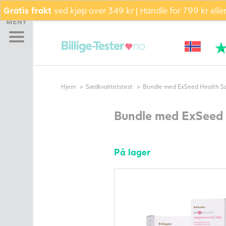
Gratis frakt
ved kjøp over 349 kr | Handle for 799 kr ell
Hjem
MENY
Graviditetstest
Eggløsningstest
Bekreft eggløsning (PdG)
Bli gravid pakke –
Hjem
Sædkvalitetstest
Bundle med ExSeed Health Sæ
Testsett
TILBUD AKKURAT NÅ
Bundle med ExSeed 
Pakke
Glidekrem
Kosttilskudd
På lager
Fertilitetsmonitor
Sædkvalitetstest
Termometer
Andre
fertilitetsprodukter