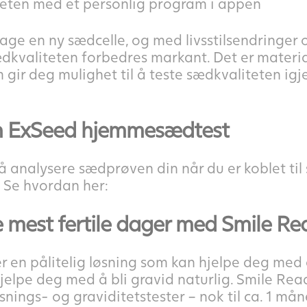
eten med et personlig program i appen
age en ny sædcelle, og med livsstilsendringer 
kvaliteten forbedres markant. Det er materiale
gir deg mulighet til å teste sædkvaliteten igje
 en ExSeed hjemmesædtest
å analysere sædprøven din når du er koblet til
 Se hvordan her:
ne mest fertile dager med Smile Re
r en pålitelig løsning som kan hjelpe deg med 
jelpe deg med å bli gravid naturlig. Smile Rea
nings- og graviditetstester – nok til ca. 1 mån