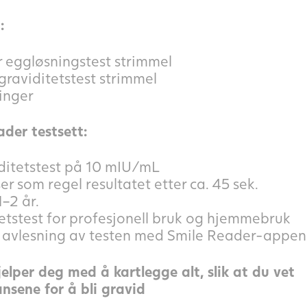
:
r eggløsningstest strimmel
graviditetstest strimmel
inger
der testsett:
iditetstest på 10 mIU/mL
ser som regel resultatet etter ca. 45 sek.
–2 år.
etstest for profesjonell bruk og hjemmebruk
al avlesning av testen med Smile Reader-appen
lper deg med å kartlegge alt, slik at du vet
nsene for å bli gravid