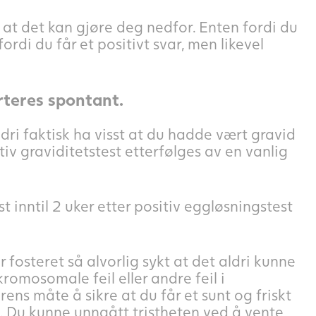
r at det kan gjøre deg nedfor. Enten fordi du
 fordi du får et positivt svar, men likevel
rteres spontant.
ldri faktisk ha visst at du hadde vært gravid
tiv graviditetstest etterfølges av en vanlig
 inntil 2 uker etter positiv eggløsningstest
 fosteret så alvorlig sykt at det aldri kunne
kromosomale feil eller andre feil i
ens måte å sikre at du får et sunt og friskt
n. Du kunne unngått tristheten ved å vente