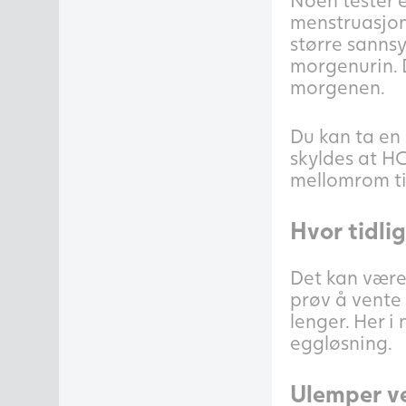
menstruasjons
større sannsy
morgenurin. D
morgenen.
Du kan ta en 
skyldes at HC
mellomrom til
Hvor tidli
Det kan være 
prøv å vente 
lenger. Her i
eggløsning.
Ulemper ve