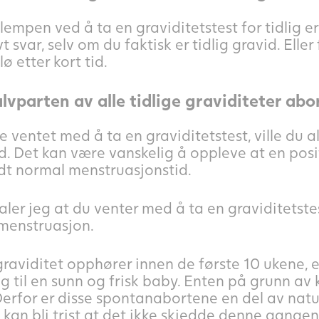
lempen ved å ta en graviditetstest for tidlig e
t svar, selv om du faktisk er tidlig gravid. Eller
ø etter kort tid.
vparten av alle tidlige graviditeter abo
 ventet med å ta en graviditetstest, ville du a
nd. Det kan være vanskelig å oppleve at en posi
dt normal menstruasjonstid.
ler jeg at du venter med å ta en graviditetstest
 menstruasjon.
graviditet opphører innen de første 10 ukene, er
eg til en sunn og frisk baby. Enten på grunn av 
Derfor er disse spontanabortene en del av natur
kan bli trist at det ikke skjedde denne gange