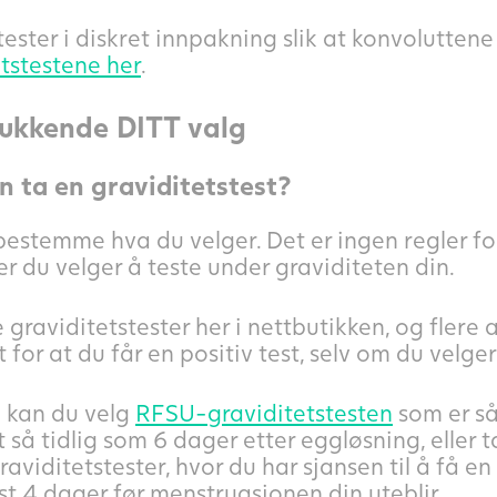
tester i diskret innpakning slik at konvoluttene
etstestene her
.
lukkende DITT valg
 ta en graviditetstest?
estemme hva du velger. Det er ingen regler for 
 du velger å teste under graviditeten din.
graviditetstester her i nettbutikken, og flere
 for at du får en positiv test, selv om du velger
 kan du velg
RFSU-graviditetstesten
som er så
 så tidlig som 6 dager etter eggløsning, eller ta
aviditetstester, hvor du har sjansen til å få en
st 4 dager før menstruasjonen din uteblir.