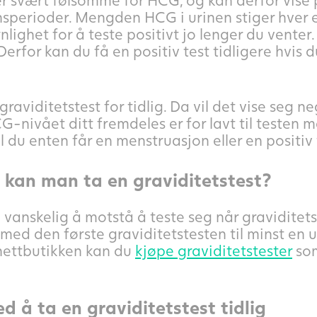
perioder. Mengden HCG i urinen stiger hver ene
nlighet for å teste positivt jo lenger du vent
erfor kan du få en positiv test tidligere hvis 
graviditetstest for tidlig. Da vil det vise seg n
G-nivået ditt fremdeles er for lavt til testen 
 du enten får en menstruasjon eller en positiv 
g kan man ta en graviditetstest?
vanskelig å motstå å teste seg når graviditets
med den første graviditetstesten til minst en u
 nettbutikken kan du
kjøpe graviditetstester
som
d å ta en graviditetstest tidlig