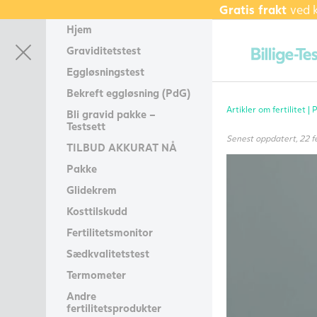
Gratis frakt
ved 
Hjem
Graviditetstest
Eggløsningstest
Bekreft eggløsning (PdG)
Artikler om fertilitet |
P
Bli gravid pakke –
Testsett
Senest oppdatert, 22 
TILBUD AKKURAT NÅ
Pakke
Glidekrem
Kosttilskudd
Fertilitetsmonitor
Sædkvalitetstest
Termometer
Andre
fertilitetsprodukter