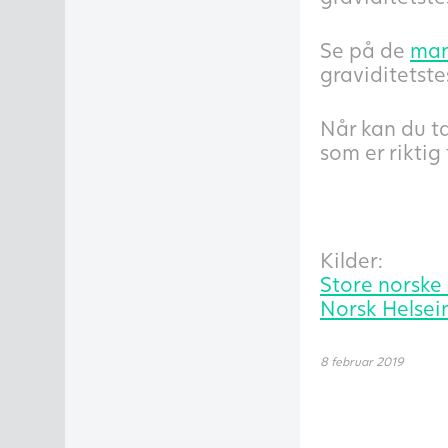
Se på de
man
graviditetst
Når kan du ta
som er riktig
Kilder:
Store norske 
Norsk Helsei
8 februar 2019