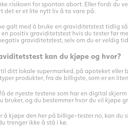
ke risikoen for spontan abort. Eller fordi du vet
t det er et lite nytt liv å ta vare på.
oe galt med å bruke en graviditetstest tidlig så 
r en positiv graviditetstest hvis du tester før m
negativ graviditetstest, selv om du er veldig ti
aviditetstest kan du kjøpe og hvor?
til ditt lokale supermarked, på apoteket eller 
typer produkter, fra de billigste, som er en lite
få de nyeste testene som har en digital skjer
du bruker, og du bestemmer hvor du vil kjøpe gr
r å kjøpe den her på billige-tester.no, kan du
u trenger ikke å stå i kø.