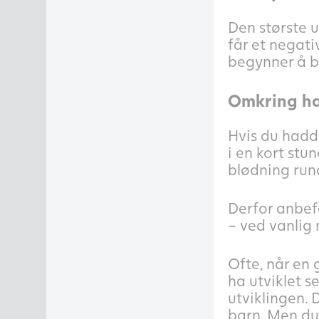
Den største u
får et negativ
begynner å bl
Omkring hal
Hvis du hadde
i en kort stu
blødning run
Derfor anbefa
– ved vanlig
Ofte, når en 
ha utviklet s
utviklingen. 
barn. Men du 