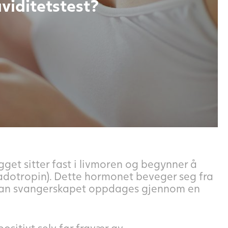
viditetstest?
gget sitter fast i livmoren og begynner å
otropin). Dette hormonet beveger seg fra
r kan svangerskapet oppdages gjennom en
ositivt selv før fravær av