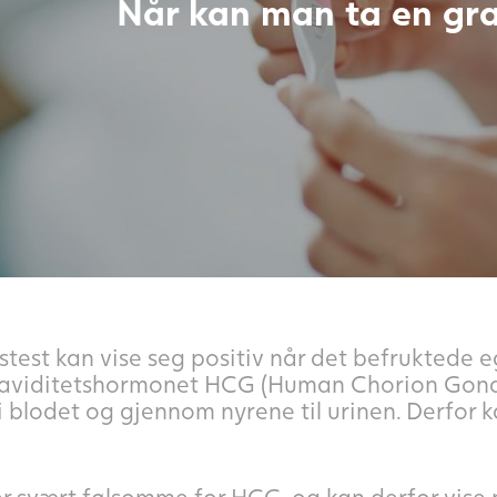
Når kan man ta en gra
stest kan vise seg positiv når det befruktede e
aviditetshormonet HCG (Human Chorion Gonad
 i blodet og gjennom nyrene til urinen. Derfo
r svært følsomme for HCG, og kan derfor vise p