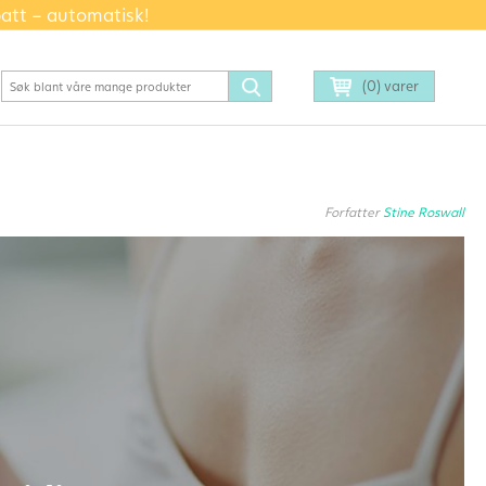
batt – automatisk!
(0) varer
Forfatter
Stine Roswall