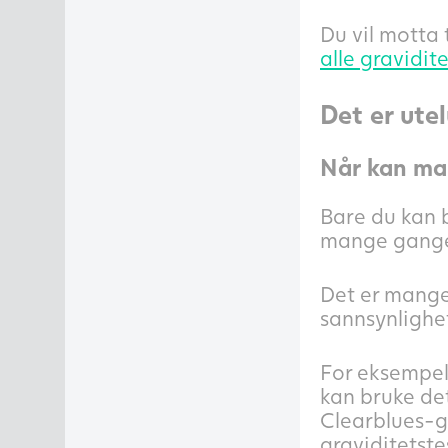
Du vil motta 
alle gravidit
Det er ute
Når kan man
Bare du kan b
mange ganger
Det er mange 
sannsynlighet
For eksempel
kan bruke det
Clearblues-gr
graviditetste