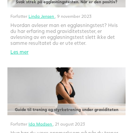
Svak strek på eggløsningstesten. Når er den positiv?
Forfatter
Linda Jensen
, 9 november 2023
Hvordan avleser man en eggløsningstest? Hvis
du har erfaring med graviditetstester, er
avlesning av en eggløsningstest slett ikke det
samme resultatet du er ute etter.
Les mer
Guide til trening og styrketrening under graviditeten
Forfatter
Ida Madsen
, 21 august 2023
Hva bør du være oppmerksom på når du trener