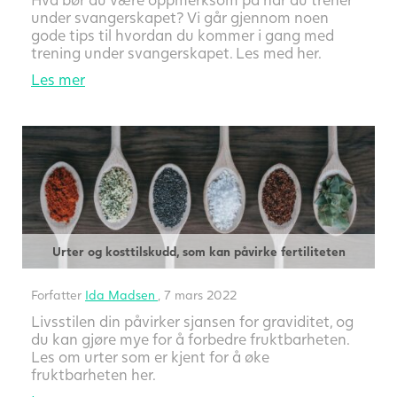
under svangerskapet? Vi går gjennom noen
gode tips til hvordan du kommer i gang med
trening under svangerskapet. Les med her.
Les mer
Urter og kosttilskudd, som kan påvirke fertiliteten
Forfatter
Ida Madsen
, 7 mars 2022
Livsstilen din påvirker sjansen for graviditet, og
du kan gjøre mye for å forbedre fruktbarheten.
Les om urter som er kjent for å øke
fruktbarheten her.