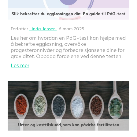
Slik bekrefter du eggløsningen din: En guide til PdG-test
Forfatter
Linda Jensen
, 6 mars 2025
Les her om hvordan en PdG-test kan hjelpe med
å bekrefte eggløsning, overvåke
progesteronnivåer og forbedre sjansene dine for
graviditet. Oppdag fordelene ved denne testen!
Les mer
Urter og kosttilskudd, som kan påvirke fertiliteten