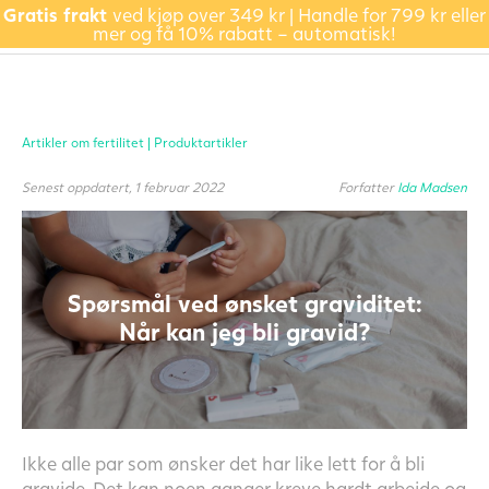
Gratis frakt
ved kjøp over 349 kr | Handle for 799 kr eller
mer og få 10% rabatt – automatisk!
Artikler om fertilitet |
Produktartikler
Senest oppdatert, 1 februar 2022
Forfatter
Ida Madsen
Spørsmål ved ønsket graviditet:
Når kan jeg bli gravid?
Ikke alle par som ønsker det har like lett for å bli
gravide. Det kan noen ganger kreve hardt arbeide og