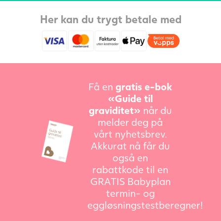
Her kan du trygt betale med
Få en
gratis e-bok
«Guide til
graviditet»
når du
melder deg på
vårt nyhetsbrev.
Akkurat nå får du
også en
rabattkode til en
GRATIS Babyplan
termin- og
eggløsningstestberegner!