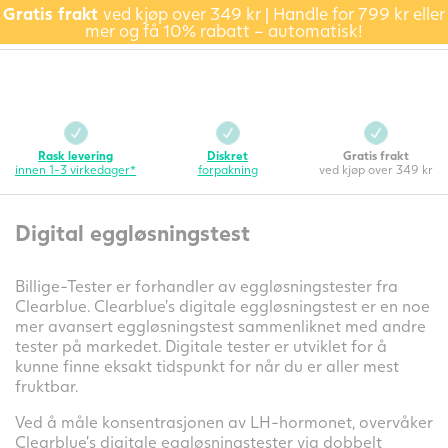
Gratis frakt
ved kjøp over 349 kr | Handle for 799 kr eller
mer og få 10% rabatt – automatisk!
Rask levering
Diskret
Gratis frakt
innen 1-3 virkedager*
forpakning
ved kjøp over 349 kr
Digital eggløsningstest
Billige-Tester er forhandler av eggløsningstester fra
Clearblue. Clearblue’s digitale eggløsningstest er en noe
mer avansert eggløsningstest sammenliknet med andre
tester på markedet. Digitale tester er utviklet for å
kunne finne eksakt tidspunkt for når du er aller mest
fruktbar.
Ved å måle konsentrasjonen av LH-hormonet, overvåker
Clearblue’s digitale eggløsningstester via dobbelt