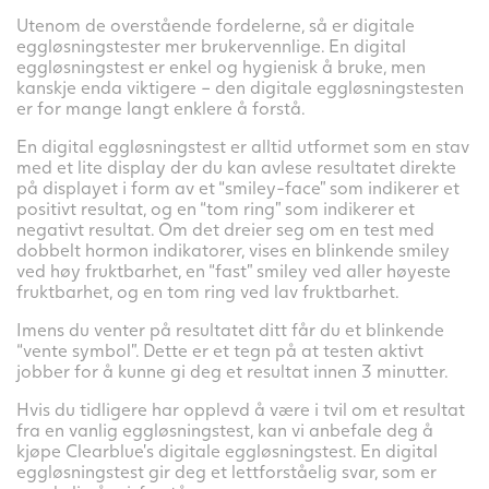
Utenom de overstående fordelerne, så er digitale
eggløsningstester mer brukervennlige. En digital
eggløsningstest er enkel og hygienisk å bruke, men
kanskje enda viktigere – den digitale eggløsningstesten
er for mange langt enklere å forstå.
En digital eggløsningstest er alltid utformet som en stav
med et lite display der du kan avlese resultatet direkte
på displayet i form av et “smiley-face” som indikerer et
positivt resultat, og en “tom ring” som indikerer et
negativt resultat. Om det dreier seg om en test med
dobbelt hormon indikatorer, vises en blinkende smiley
ved høy fruktbarhet, en “fast” smiley ved aller høyeste
fruktbarhet, og en tom ring ved lav fruktbarhet.
Imens du venter på resultatet ditt får du et blinkende
“vente symbol”. Dette er et tegn på at testen aktivt
jobber for å kunne gi deg et resultat innen 3 minutter.
Hvis du tidligere har opplevd å være i tvil om et resultat
fra en vanlig eggløsningstest, kan vi anbefale deg å
kjøpe Clearblue’s digitale eggløsningstest. En digital
eggløsningstest gir deg et lettforståelig svar, som er