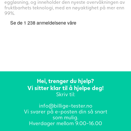
eggløsning, og inneholder den nyeste overvåkningen av
fruktbarhets teknologi, med en nøyaktighet på mer enn
99%.
Hei, trenger du hjelp?
Vi sitter klar til å hjelpe deg!
Skriv til:
info@billige-tester.no
Vi svarer på e-posten din så snart
som mulig.
Hverdager mellom 9.00-16.00