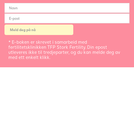
* E-boken er skrevet i samarbeid med
fertilitetsklinikken TFP Stork Fertility. Din epost
utleveres ikke til tredjeparter, og du kan melde deg av
med ett enkelt klikk.