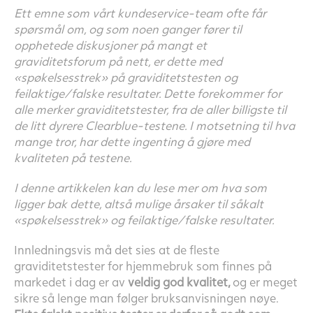
Ett emne som vårt kundeservice-team ofte får
spørsmål om, og som noen ganger fører til
opphetede diskusjoner på mangt et
graviditetsforum på nett, er dette med
«spøkelsesstrek» på graviditetstesten og
feilaktige/falske resultater. Dette forekommer for
alle merker graviditetstester, fra de aller billigste til
de litt dyrere Clearblue-testene. I motsetning til
hva
mange tror, har dette ingenting å gjøre med
kvaliteten på testene.
I denne artikkelen kan du lese mer om hva som
ligger bak dette, altså mulige årsaker til såkalt
«spøkelsesstrek» og feilaktige/falske resultater.
Innledningsvis må det sies at de fleste
graviditetstester for hjemmebruk som finnes på
markedet i dag er av
veldig god kvalitet,
og er meget
sikre så lenge man følger bruksanvisningen nøye.