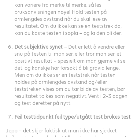
kan variere fra merke til merke, så les
bruksanvisningen nøye! Hold testen på
armlengdes avstand når du skal lese av
resultatet. Om du ikke kan se en teststrek da,
kan du kaste testen i søpla – og la den bli der.
Det subjektive synet –
Det er lett å vendre eller
snu på testen til man ser, eller tror man ser, et
positivt resultat – spesielt om man gjerne vil se
det, og kanskje har forsøkt å bli gravid lenge.
Men om du ikke ser en teststrek når testen
holdes på armlengdes avstand og/eller
teststreken vises om du tar bilde av testen, bør
resultatet tolkes som negativt. Vent i 2-3 dagen
og test deretter på nytt.
Feil testtidpunkt feil type/utgått test brukes test
Jepp – det skjer faktisk at man ikke har sjekket