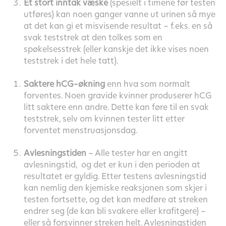
Et stort inntak væske
(spesielt i timene før testen
utføres) kan noen ganger vanne ut urinen så mye
at det kan gi et misvisende resultat – f.eks. en så
svak teststrek at den tolkes som en
spøkelsesstrek (eller kanskje det ikke vises noen
teststrek i det hele tatt).
Saktere hCG-økning
enn hva som normalt
forventes. Noen gravide kvinner produserer hCG
litt saktere enn andre. Dette kan føre til en svak
teststrek, selv om kvinnen tester litt etter
forventet menstruasjonsdag.
Avlesningstiden
– Alle tester har en angitt
avlesningstid, og det er kun i den perioden at
resultatet er gyldig. Etter testens avlesningstid
kan nemlig den kjemiske reaksjonen som skjer i
testen fortsette, og det kan medføre at streken
endrer seg (de kan bli svakere eller krafitgere) –
eller så forsvinner streken helt. Avlesningstiden