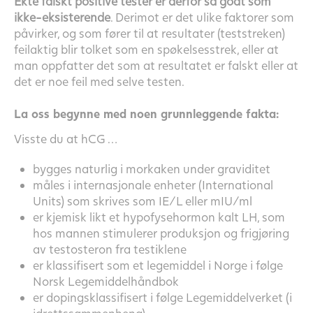
Ekte falskt positive tester er derfor så godt som
ikke-eksisterende
. Derimot er det ulike faktorer som
påvirker, og som fører til at resultater (teststreken)
feilaktig blir tolket som en spøkelsesstrek, eller at
man oppfatter det som at resultatet er falskt eller at
det er noe feil med selve testen.
La oss begynne med noen grunnleggende fakta:
Visste du at hCG …
bygges naturlig i morkaken under graviditet
måles i internasjonale enheter (International
Units) som skrives som IE/L eller mIU/ml
er kjemisk likt et hypofysehormon kalt LH, som
hos mannen stimulerer produksjon og frigjøring
av testosteron fra testiklene
er klassifisert som et legemiddel i Norge i følge
Norsk Legemiddelhåndbok
er dopingsklassifisert i følge Legemiddelverket (i