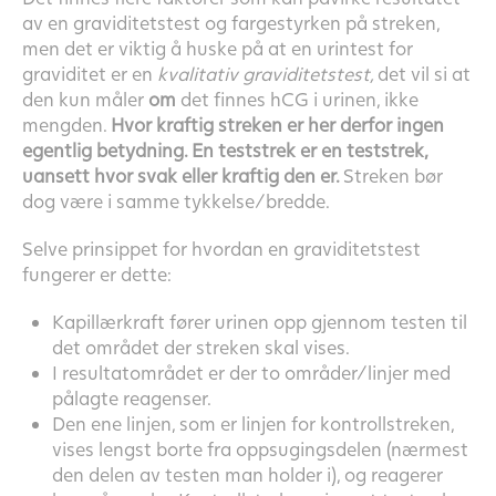
av en graviditetstest og fargestyrken på streken,
men det er viktig å huske på at en urintest for
graviditet er en
kvalitativ graviditetstest,
det vil si at
den kun måler
om
det finnes hCG i urinen, ikke
mengden.
Hvor kraftig streken er her derfor ingen
egentlig betydning. En teststrek er en teststrek,
uansett hvor svak eller kraftig den er.
Streken bør
dog være i samme tykkelse/bredde.
Selve prinsippet for hvordan en graviditetstest
fungerer er dette:
Kapillærkraft fører urinen opp gjennom testen til
det området der streken skal vises.
I resultatområdet er der to områder/linjer med
pålagte reagenser.
Den ene linjen, som er linjen for kontrollstreken,
vises lengst borte fra oppsugingsdelen (nærmest
den delen av testen man holder i), og reagerer