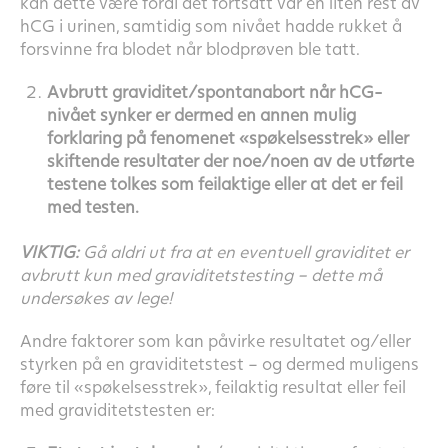
kan dette være fordi det fortsatt var en liten rest av
hCG i urinen, samtidig som nivået hadde rukket å
forsvinne fra blodet når blodprøven ble tatt.
Avbrutt graviditet/spontanabort når hCG-
nivået synker er dermed en annen mulig
forklaring på fenomenet «spøkelsesstrek» eller
skiftende resultater der noe/noen av de utførte
testene tolkes som feilaktige eller at det er feil
med testen.
VIKTIG:
Gå aldri ut fra at en eventuell graviditet er
avbrutt kun med graviditetstesting – dette må
undersøkes av lege!
Andre faktorer som kan påvirke resultatet og/eller
styrken på en graviditetstest – og dermed muligens
føre til «spøkelsesstrek», feilaktig resultat eller feil
med graviditetstesten er: