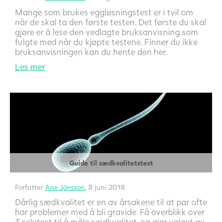
Mange som brukes eggløsningstest er i tvil om
når de skal ta den første testen. Det første du skal
gjøre er å lese den vedlagte bruksanvisning som
fulgte med når du kjøpte testene. Finner du ikke
bruksanvisningen kan du hente den her.
Les mer
Guide til sædkvalitetstest
Forfatter
Ane Jönsson
, 8 juni 2018
Dårlig sædkvalitet er en av årsakene til at par ofte
har problemer med å bli gravide. Få overblikk over
3 selvtest til å måle sædkvalitet, og gjør valget av