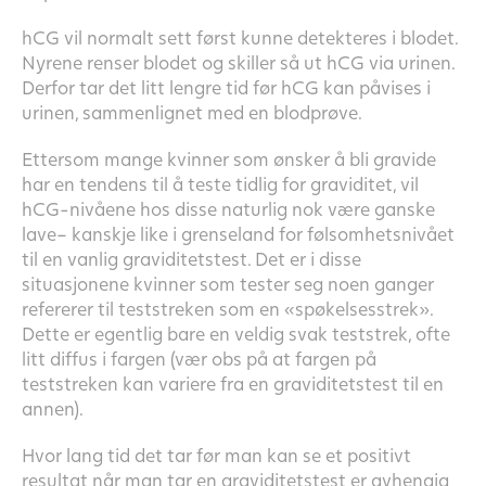
hCG vil normalt sett først kunne detekteres i blodet.
Nyrene renser blodet og skiller så ut hCG via urinen.
Derfor tar det litt lengre tid før hCG kan påvises i
urinen, sammenlignet med en blodprøve.
Ettersom mange kvinner som ønsker å bli gravide
har en tendens til å teste tidlig for graviditet, vil
hCG-nivåene hos disse naturlig nok være ganske
lave– kanskje like i grenseland for følsomhetsnivået
til en vanlig graviditetstest. Det er i disse
situasjonene kvinner som tester seg noen ganger
refererer til teststreken som en «spøkelsesstrek».
Dette er egentlig bare en veldig svak teststrek, ofte
litt diffus i fargen (vær obs på at fargen på
teststreken kan variere fra en graviditetstest til en
annen).
Hvor lang tid det tar før man kan se et positivt
resultat når man tar en graviditetstest er avhengig