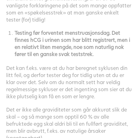
vanligste forklaringene på det som mange oppfatter
som en «spøkelsesstrek» at man ganske enkelt
tester (for) tidlig!
Testing før forventet menstruasjonsdag. Det
finnes hCG i urinen som har blitt registrert, men i
en relativt liten mengde, noe som naturlig nok
fører til en ganske svak teststrek.
Det kan f.eks. være at du har beregnet syklusen din
litt feil, og derfor tester deg for tidlig uten at du er
klar over det. Selv om du normalt sett har veldig
regelmessige sykluser er det ingenting som sier at du
ikke plutselig kan få en som er lengre.
Det er ikke alle graviditeter som går akkurat slik de
skal – og så mange som opptil 60 % av alle
befruktede egg skal aldri bli til en fullført graviditet,
men blir avbrutt, f.eks. av natulige årsaker
(spontanabort).