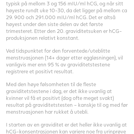
typisk på mellom 3 og 156 mIU/ml hCG, og når sitt
høyeste rundt uke 10-30, da det ligger på mellom ca
29. 900 och 291.000 mIU/ml hCG. Det er altså
høyest under den siste delen av det første
trimesteret. Etter den 20. graviditetsuken er hCG-
produksjonen relativt konstant.
Ved tidspunktet for den forventede/uteblitte
menstruasjonen (14+ dager etter eggløsningen), vil
vanligvis mer enn 95 % av graviditetstestene
registrere et positivt resultat.
Med den høye følsomheten til de fleste
graviditetstestene i dag, er det ikke uvanlig at
kvinner vil få et positivt (dog ofte meget svakt)
resultat på graviditetstesten – kanskje til og med før
menstruasjonen har rukket å utebli.
I starten av en graviditet er det heller ikke uvanlig at
hCG-konsentrasjonen kan variere noe fra urinprøve