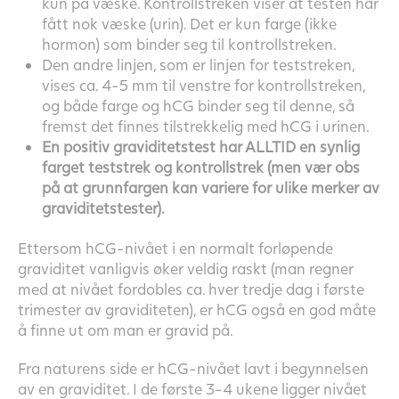
kun på væske. Kontrollstreken viser at testen har
fått nok væske (urin). Det er kun farge (ikke
hormon) som binder seg til kontrollstreken.
Den andre linjen, som er linjen for teststreken,
vises ca. 4-5 mm til venstre for kontrollstreken,
og både farge og hCG binder seg til denne, så
fremst det finnes tilstrekkelig med hCG i urinen.
En positiv graviditetstest har ALLTID en synlig
farget teststrek og kontrollstrek (men vær obs
på at grunnfargen kan variere for ulike merker av
graviditetstester).
Ettersom hCG-nivået i en normalt forløpende
graviditet vanligvis øker veldig raskt (man regner
med at nivået fordobles ca. hver tredje dag i første
trimester av graviditeten), er hCG også en god måte
å finne ut om man er gravid på.
Fra naturens side er hCG-nivået lavt i begynnelsen
av en graviditet. I de første 3-4 ukene ligger nivået