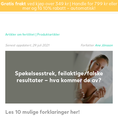
Gratis frakt
ved kjøp over 349 kr | Handle for 799 kr eller
mer og få 10% rabatt – automatisk!
Artikler om fertilitet |
Produktartikler
Senest oppdatert, 29 juli 2021
Forfatter
Ane Jönsson
Spøkelsesstrek, feilaktige/falske
resultater – hva kommer de av?
Les 10 mulige forklaringer her!