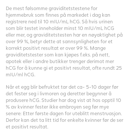
De mest følsomme graviditetstestene for
hjemmebruk som finnes på markedet i dag kan
registrere ned til 10 mIU/mL hCG. Så hvis urinen
som blir testet inneholder minst 10 mIU/mL hCG
eller mer, og graviditetstesten har en nøyaktighet på
over 99 %, betyr dette at sannsynligheten for et
korrekt positivt resultat er over 99 %. Mange
graviditetstester som kan kjøpes f.eks. på nett,
apotek eller i andre butikker trenger derimot mer
hCG for å kunne gi et positivt resultat, ofte rundt 25
mIU/ml hCG.
Når et egg blir befruktet tar det ca- 5-10 dager før
det fester seg i livmoren og deretter begynner å
produsere hCG. Studier har dog vist at hos opptil 10
% av kvinner fester ikke embroyen seg før mye
senere: Etter første dagen for uteblitt menstruasjon.
Derfor kan det ta litt tid for enkelte kvinner før de ser
et positivt resultat.