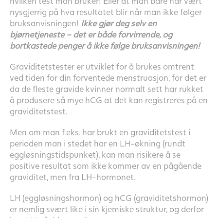
hvilken test man bruker! Eller at man bare har vært
nysgjerrig på hva resultatet blir når man ikke følger
bruksanvisningen!
Ikke gjør deg selv en
bjørnetjeneste – det er både forvirrende, og
bortkastede penger å ikke følge bruksanvisningen!
Graviditetstester er utviklet for å brukes omtrent
ved tiden for din forventede menstruasjon, for det er
da de fleste gravide kvinner normalt sett har rukket
å produsere så mye hCG at det kan registreres på en
graviditetstest.
Men om man f.eks. har brukt en graviditetstest i
perioden man i stedet har en LH-økning (rundt
eggløsningstidspunket), kan man risikere å se
positive resultat som ikke kommer av en pågående
graviditet, men fra LH-hormonet.
LH (eggløsningshormon) og hCG (graviditetshormon)
er nemlig svært like i sin kjemiske struktur, og derfor