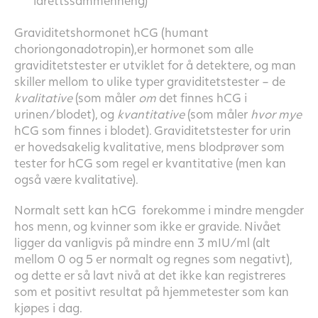
idrettssammenheng)
Graviditetshormonet hCG (humant
choriongonadotropin),er hormonet som alle
graviditetstester er utviklet for å detektere, og man
skiller mellom to ulike typer graviditetstester – de
kvalitative
(som måler
om
det finnes hCG i
urinen/blodet), og
kvantitative
(som måler
hvor mye
hCG som finnes i blodet). Graviditetstester for urin
er hovedsakelig kvalitative, mens blodprøver som
tester for hCG som regel er kvantitative (men kan
også være kvalitative).
Normalt sett kan hCG forekomme i mindre mengder
hos menn, og kvinner som ikke er gravide. Nivået
ligger da vanligvis på mindre enn 3 mIU/ml (alt
mellom 0 og 5 er normalt og regnes som negativt),
og dette er så lavt nivå at det ikke kan registreres
som et positivt resultat på hjemmetester som kan
kjøpes i dag.