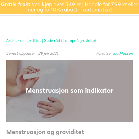
Gratis frakt
ved kjøp over 349 kr | Handle for 799 kr eller
mer og få 10% rabatt – automatisk!
Artikler om fertilitet |
Gode råd til at opnå graviditet
Senest oppdatert, 29 juli 2021
Forfatter
Ida Madsen
Menstruasjon som indikator
Menstruasjon og graviditet