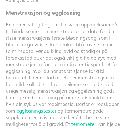
vanligvis pleier.
Menstruasjon og eggløsning
En annen viktig ting du skal være oppmerksom på i
forbindelse med din menstruasjon er dato for din
siste menstruasjons første blødningsdag, som i
tilfelle av graviditet kan brukes til å fastsette din
terminsdato. Før du blir gravid og stadig er på
forsøksstadiet, er det også viktig å holde øye med
menstruasjonen fordi den indikerer tidspunktet for
eggløsning, hvor du har størst sjanse for å bli
befruktet. I denne forbindelse er menstruasjonen
heller ikke alltid et sikkert peilemerke, da det ved
uregelmessig menstruasjon og eggeløsning godt
kan skje en befruktning på andre tidspunkter enn
hvis din syklus var regelmessig. Derfor er redskaper
som
eggløsningstester
og termometre gode
supplementer, hvis man ønsker å forbedre sine
muligheter for å bli gravid. Et
temometer
kan hjelpe