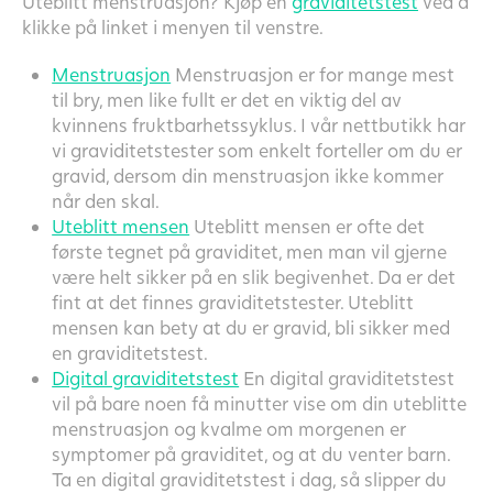
Uteblitt menstruasjon? Kjøp en
graviditetstest
ved å
klikke på linket i menyen til venstre.
Menstruasjon
Menstruasjon er for mange mest
til bry, men like fullt er det en viktig del av
kvinnens fruktbarhetssyklus. I vår nettbutikk har
vi graviditetstester som enkelt forteller om du er
gravid, dersom din menstruasjon ikke kommer
når den skal.
Uteblitt mensen
Uteblitt mensen er ofte det
første tegnet på graviditet, men man vil gjerne
være helt sikker på en slik begivenhet. Da er det
fint at det finnes graviditetstester. Uteblitt
mensen kan bety at du er gravid, bli sikker med
en graviditetstest.
Digital graviditetstest
En digital graviditetstest
vil på bare noen få minutter vise om din uteblitte
menstruasjon og kvalme om morgenen er
symptomer på graviditet, og at du venter barn.
Ta en digital graviditetstest i dag, så slipper du