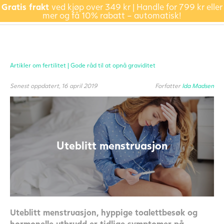
Gratis frakt
ved kjøp over 349 kr | Handle for 799 kr eller
mer og få 10% rabatt – automatisk!
Artikler om fertilitet |
Gode råd til at opnå graviditet
Senest oppdatert, 16 april 2019
Forfatter
Ida Madsen
Uteblitt menstruasjon
Uteblitt menstruasjon, hyppige toalettbesøk og
hormonelle utbrudd er tidlige symptomer på